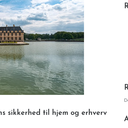
R
D
ns sikkerhed til hjem og erhverv
A