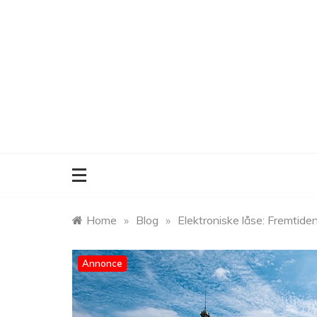
Skip
to
content
Home
»
Blog
»
Elektroniske låse: Fremtiden
Annonce