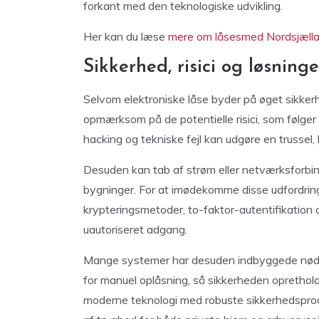
forkant med den teknologiske udvikling.
Her kan du læse
mere om låsesmed Nordsjæll
Sikkerhed, risici og løsninge
Selvom elektroniske låse byder på øget sikker
opmærksom på de potentielle risici, som følger
hacking og tekniske fejl kan udgøre en trussel,
Desuden kan tab af strøm eller netværksforbin
bygninger. For at imødekomme disse udfordri
krypteringsmetoder, to-faktor-autentifikation
uautoriseret adgang.
Mange systemer har desuden indbyggede nød
for manuel oplåsning, så sikkerheden oprethol
moderne teknologi med robuste sikkerhedsproce