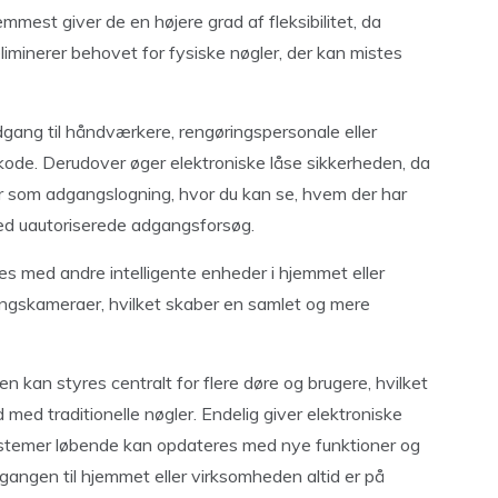
mmest giver de en højere grad af fleksibilitet, da
 eliminerer behovet for fysiske nøgler, der kan mistes
dgang til håndværkere, rengøringspersonale eller
kode. Derudover øger elektroniske låse sikkerheden, da
r som adgangslogning, hvor du kan se, hvem der har
 ved uautoriserede adgangsforsøg.
s med andre intelligente enheder i hjemmet eller
ngskameraer, hvilket skaber en samlet og mere
 kan styres centralt for flere døre og brugere, hvilket
 med traditionelle nøgler. Endelig giver elektroniske
systemer løbende kan opdateres med nye funktioner og
adgangen til hjemmet eller virksomheden altid er på