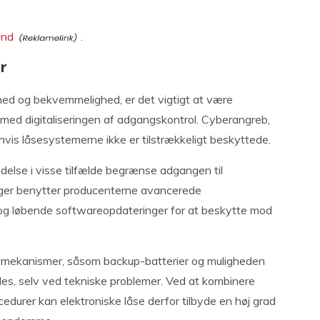
and
.
r
hed og bekvemmelighed, er det vigtigt at være
 med digitaliseringen af adgangskontrol. Cyberangreb,
 hvis låsesystemerne ikke er tilstrækkeligt beskyttede.
delse i visse tilfælde begrænse adgangen til
nger benytter producenterne avancerede
 og løbende softwareopdateringer for at beskytte mod
mekanismer, såsom backup-batterier og muligheden
des, selv ved tekniske problemer. Ved at kombinere
durer kan elektroniske låse derfor tilbyde en høj grad