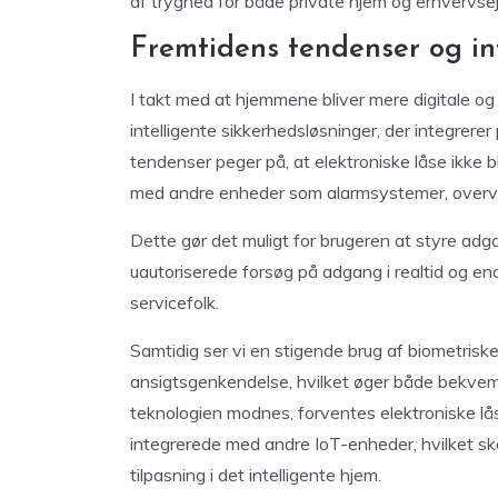
af tryghed for både private hjem og erhvervs
Fremtidens tendenser og in
I takt med at hjemmene bliver mere digitale og f
intelligente sikkerhedsløsninger, der integrere
tendenser peger på, at elektroniske låse ikke
med andre enheder som alarmsystemer, overv
Dette gør det muligt for brugeren at styre adg
uautoriserede forsøg på adgang i realtid og endd
servicefolk.
Samtidig ser vi en stigende brug af biometrisk
ansigtsgenkendelse, hvilket øger både bekve
teknologien modnes, forventes elektroniske lås
integrerede med andre IoT-enheder, hvilket sk
tilpasning i det intelligente hjem.