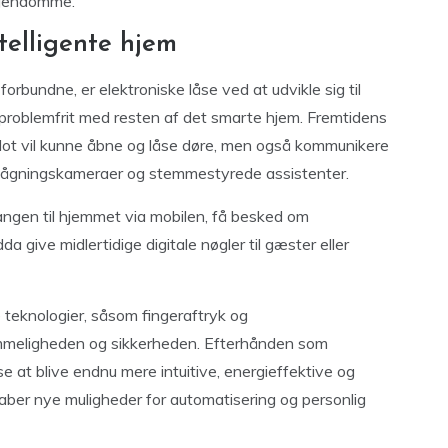
ejendomme.
telligente hjem
orbundne, er elektroniske låse ved at udvikle sig til
r problemfrit med resten af det smarte hjem. Fremtidens
 blot vil kunne åbne og låse døre, men også kommunikere
ågningskameraer og stemmestyrede assistenter.
angen til hjemmet via mobilen, få besked om
a give midlertidige digitale nøgler til gæster eller
e teknologier, såsom fingeraftryk og
mmeligheden og sikkerheden. Efterhånden som
e at blive endnu mere intuitive, energieffektive og
aber nye muligheder for automatisering og personlig