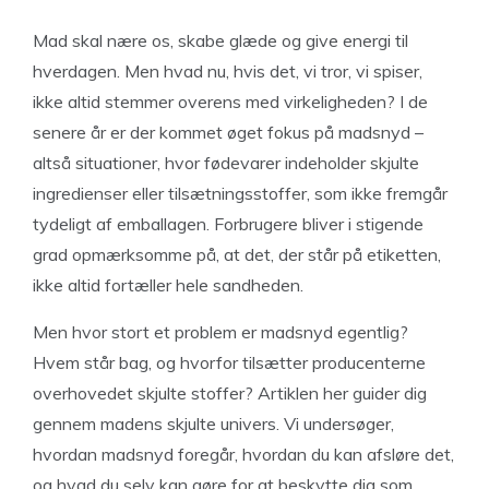
Mad skal nære os, skabe glæde og give energi til
hverdagen. Men hvad nu, hvis det, vi tror, vi spiser,
ikke altid stemmer overens med virkeligheden? I de
senere år er der kommet øget fokus på madsnyd –
altså situationer, hvor fødevarer indeholder skjulte
ingredienser eller tilsætningsstoffer, som ikke fremgår
tydeligt af emballagen. Forbrugere bliver i stigende
grad opmærksomme på, at det, der står på etiketten,
ikke altid fortæller hele sandheden.
Men hvor stort et problem er madsnyd egentlig?
Hvem står bag, og hvorfor tilsætter producenterne
overhovedet skjulte stoffer? Artiklen her guider dig
gennem madens skjulte univers. Vi undersøger,
hvordan madsnyd foregår, hvordan du kan afsløre det,
og hvad du selv kan gøre for at beskytte dig som