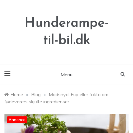
Skip
to
content
Hunderampe-
til-bil.dk
Menu
Home
»
Blog
»
Madsnyd: Fup eller fakta om
fødevarers skjulte ingredienser
Annonce